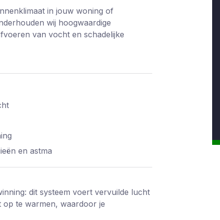
binnenklimaat in jouw woning of
 onderhouden wij hoogwaardige
 afvoeren van vocht en schadelijke
cht
ing
gieën en astma
ning: dit systeem voert vervuilde lucht
t op te warmen, waardoor je