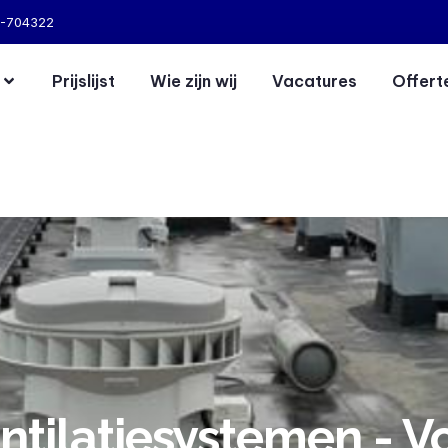
-704322
Prijslijst
Wie zijn wij
Vacatures
Offert
ntilatiesystemen - V