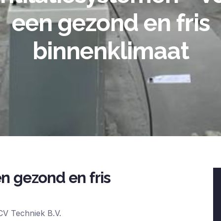
een gezond en fris
binnenklimaat
n gezond en fris
CV Techniek B.V.