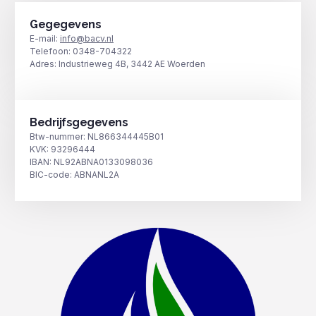
Gegegevens
E-mail:
info@bacv.nl
Telefoon: 0348-704322
Adres: Industrieweg 4B, 3442 AE Woerden
Bedrijfsgegevens
Btw-nummer: NL866344445B01
KVK: 93296444
IBAN: NL92ABNA0133098036
BIC-code: ABNANL2A