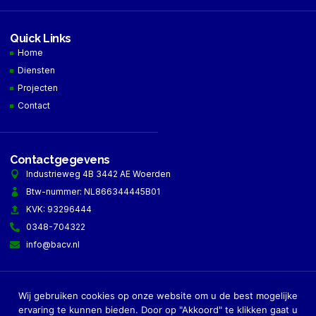
Quick Links
Home
Diensten
Projecten
Contact
Contactgegevens
Industrieweg 4B 3442 AE Woerden
Btw-nummer: NL866344445B01
KVK: 93296444
0348-704322
info@bacv.nl
Wij gebruiken cookies op onze website om u de best mogelijke
Copyright © 2026 BACV Techniek, All rights reserved.
ervaring te kunnen bieden. Door op "Akkoord" te klikken gaat u