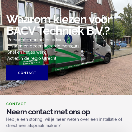
Waarom kiezen voor
BACV Techniek B.V.?
Persoonlijk contact en advies
Ervaren en gecertificeerde monteurs
Snel en netjes werk
Actief in de regio Utrecht
CONTACT
CONTACT
Neem contact met ons op
Heb je een storing, wil je meer weten over een installatie of
direct een afspraak maken?