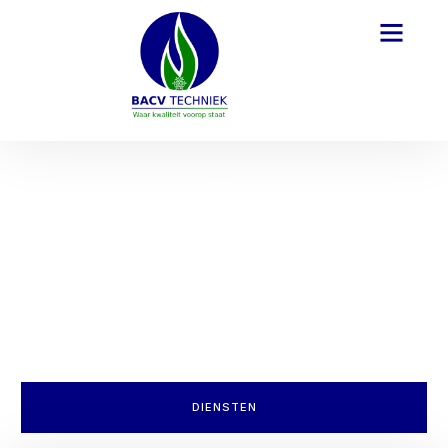
BACV
Welkom bij BACV Techniek
B.V
BACV Techniek B.V. is gevestigd in Woerden en actief in de
regio Utrecht en omstreken. Wij zijn jouw partner in
duurzame en vakkundige installaties, met specialisatie in het
installeren en onderhouden van uiteenlopende technische
systemen.
DIENSTEN